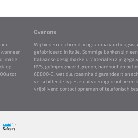
Over ons
t om
Wij bieden een breed programma van hoogwaa
of wanneer
gefabriceerd in Italië. Sommige banken zijn een
formatie
Italiaanse designbanken. Materialen zijn gegal
ook op
RVS, geïmpregneerd grenen, hardhout en beton
.00u tot
68800-3, wat duurzaamheid garandeert en sch
verschillende types en uitvoeringen online en b
vrijblijvend contact opnemen of telefonisch bes