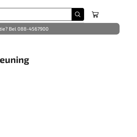
tie? Bel 088-4567900
leuning