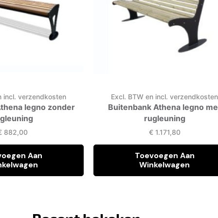
 incl. verzendkosten
Excl. BTW en incl. verzendkoste
Athena legno zonder
Buitenbank Athena legno me
ugleuning
rugleuning
€
882,00
€
1.171,80
voegen Aan
Toevoegen Aan
nkelwagen
Winkelwagen