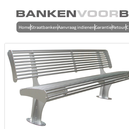
Home
Straatbanken
Aanvraag indienen
Garantie
Retour
C