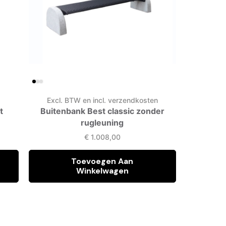
n
Excl. BTW en incl. verzendkosten
Excl. 
t
Buitenbank Best classic zonder
Buitenban
rugleuning
€
1.008,00
Toevoegen Aan
Winkelwagen