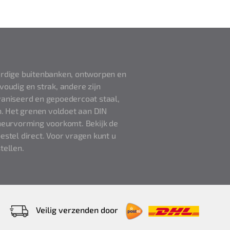
rdige buitenbanken, ontworpen en
voudig en strak, andere zijn
vaniseerd en gepoedercoat staal,
. Het grenen voldoet aan DIN
eurvorming voorkomt. Bekijk de
estel direct. Voor vragen kunt u
tellen.
Veilig verzenden door