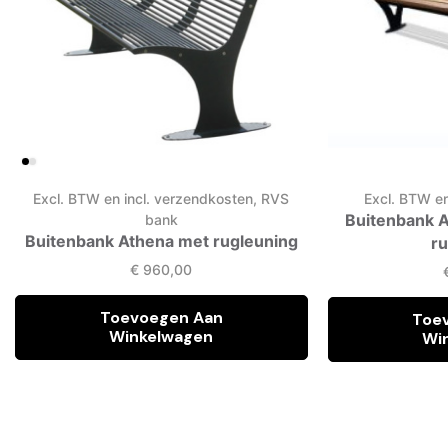
Excl. BTW en incl. verzendkosten
,
RVS
Excl. BTW en
bank
Buitenbank 
Buitenbank Athena met rugleuning
r
€
960,00
Toevoegen Aan
Toe
Winkelwagen
Wi