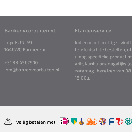
Bankenvoorbuiten.nl
Klantenservice
Impuls 67-69
Indien u het prettiger vind
1446WC Purmerend
telefonisch te bestellen, 
u nog specifieke productin
+31 88 4567900
wilt, kunt u ons dagelijks (
info@bankenvoorbuiten.nl
zaterdag) bereiken van 08
18.00u.
Veilig betalen met