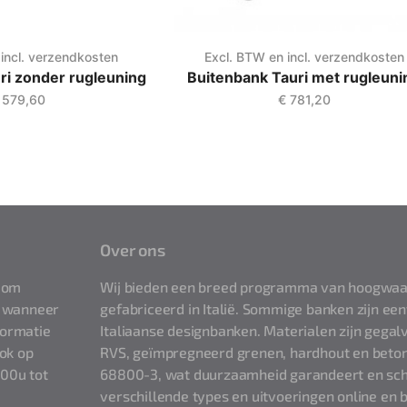
incl. verzendkosten
Excl. BTW en incl. verzendkosten
ri zonder rugleuning
Buitenbank Tauri met rugleuni
579,60
€
781,20
Over ons
t om
Wij bieden een breed programma van hoogwaa
of wanneer
gefabriceerd in Italië. Sommige banken zijn een
formatie
Italiaanse designbanken. Materialen zijn gegal
ook op
RVS, geïmpregneerd grenen, hardhout en beton
.00u tot
68800-3, wat duurzaamheid garandeert en sch
verschillende types en uitvoeringen online en b