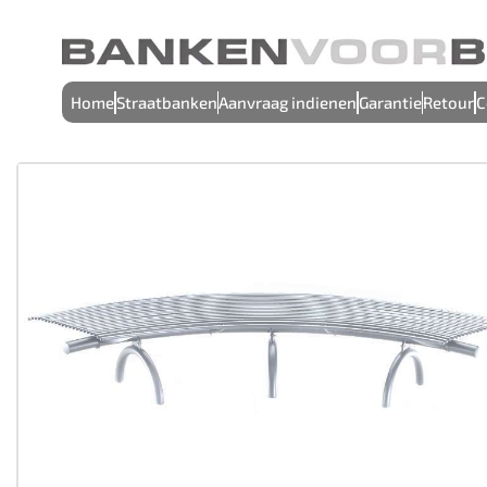
Home
Straatbanken
Aanvraag indienen
Garantie
Retour
C