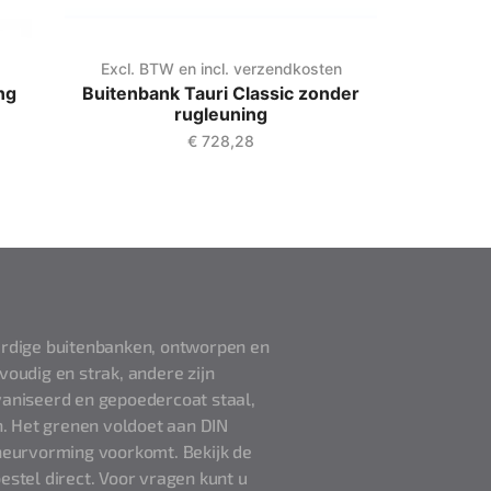
Excl. BTW en incl. verzendkosten
ng
Buitenbank Tauri Classic zonder
rugleuning
€
728,28
rdige buitenbanken, ontworpen en
voudig en strak, andere zijn
vaniseerd en gepoedercoat staal,
. Het grenen voldoet aan DIN
eurvorming voorkomt. Bekijk de
estel direct. Voor vragen kunt u