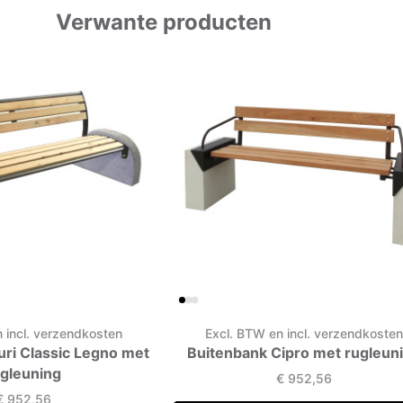
Verwante producten
 incl. verzendkosten
Excl. BTW en incl. verzendkoste
uri Classic Legno met
Buitenbank Cipro met rugleun
ugleuning
€
952,56
€
952,56