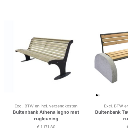
Excl. BTW en incl. verzendkosten
Excl. BTW en
Buitenbank Athena legno met
Buitenbank Ta
rugleuning
r
€
1.171,80