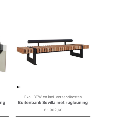
n
Excl. BTW en incl. verzendkosten
Excl. 
ing
Buitenbank Sevilla met rugleuning
Buitenba
€
1.902,60