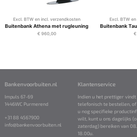
Excl. BTW en incl. verzendkosten
Excl. BTW en 
Buitenbank Athena met rugleuning
Buitenbank Tau
€
960,00
€
Bankenvoorbuiten.nl
Klantenservice
Impuls 67-69
Indien u het prettiger vind
1446WC Purmerend
telefonisch te bestellen, 
u nog specifieke productin
+31 88 4567900
wilt, kunt u ons dagelijks (
info@bankenvoorbuiten.nl
zaterdag) bereiken van 08
18.00u.