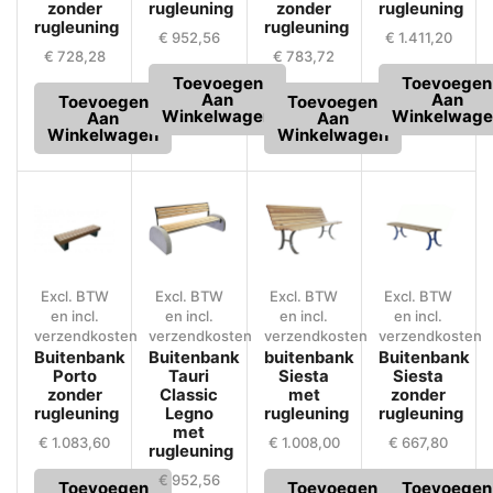
zonder
rugleuning
zonder
rugleuning
rugleuning
rugleuning
€
952,56
€
1.411,20
€
728,28
€
783,72
Toevoegen
Toevoegen
Aan
Aan
Toevoegen
Toevoegen
Winkelwagen
Winkelwage
Aan
Aan
Winkelwagen
Winkelwagen
Excl. BTW
Excl. BTW
Excl. BTW
Excl. BTW
en incl.
en incl.
en incl.
en incl.
verzendkosten
verzendkosten
verzendkosten
verzendkosten
Buitenbank
Buitenbank
buitenbank
Buitenbank
Porto
Tauri
Siesta
Siesta
zonder
Classic
met
zonder
rugleuning
Legno
rugleuning
rugleuning
met
€
1.083,60
€
1.008,00
€
667,80
rugleuning
€
952,56
Toevoegen
Toevoegen
Toevoegen