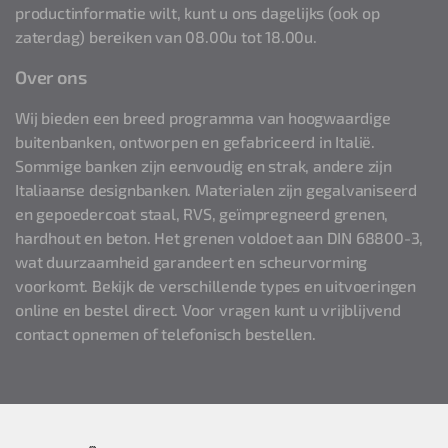
productinformatie wilt, kunt u ons dagelijks (ook op
zaterdag) bereiken van 08.00u tot 18.00u.
Over ons
Wij bieden een breed programma van hoogwaardige
buitenbanken, ontworpen en gefabriceerd in Italië.
Sommige banken zijn eenvoudig en strak, andere zijn
Italiaanse designbanken. Materialen zijn gegalvaniseerd
en gepoedercoat staal, RVS, geïmpregneerd grenen,
hardhout en beton. Het grenen voldoet aan DIN 68800-3,
wat duurzaamheid garandeert en scheurvorming
voorkomt. Bekijk de verschillende types en uitvoeringen
online en bestel direct. Voor vragen kunt u vrijblijvend
contact opnemen of telefonisch bestellen.