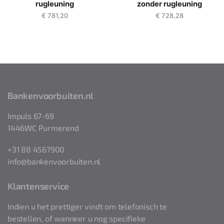
rugleuning
zonder rugleuning
€
781,20
€
728,28
Bankenvoorbuiten.nl
Impuls 67-69
1446WC Purmerend
+31 88 4567900
info@bankenvoorbuiten.nl
Klantenservice
Indien u het prettiger vindt om telefonisch te
bestellen, of wanneer u nog specifieke