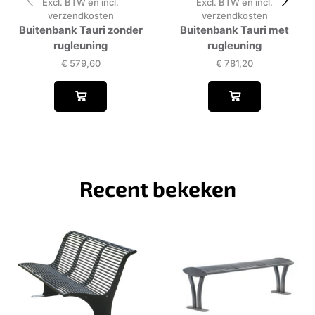
Excl. BTW en incl.
Excl. BTW en incl.
verzendkosten
verzendkosten
Buitenbank Tauri zonder
Buitenbank Tauri met
rugleuning
rugleuning
€
579,60
€
781,20
Recent bekeken