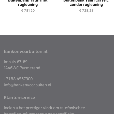
Buitenbank Tauri met
Buitenbank Tauri Classic
rugleuning
zonder rugleuning
€
781,20
€
728,28
Bankenvoorbuiten.nl
Impuls 67-69
1446WC Purmerend
+31 88 4567900
info@bankenvoorbuiten.nl
Klantenservice
Indien u het prettiger vindt om telefonisch te
bestellen, of wanneer u nog specifieke